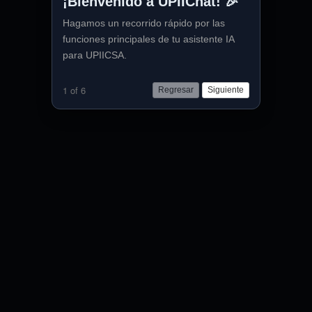
¡Bienvenido a UPIIChat! 🎉
Hagamos un recorrido rápido por las
funciones principales de tu asistente IA
para UPIICSA.
1 of 6
Regresar
Siguiente